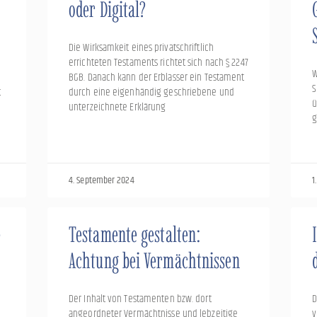
oder Digital?
Die Wirksamkeit eines privatschriftlich
errichteten Testaments richtet sich nach § 2247
W
BGB. Danach kann der Erblasser ein Testament
S
t
durch eine eigenhändig geschriebene und
ü
unterzeichnete Erklärung
g
4. September 2024
1
e
Testamente gestalten:
Achtung bei Vermächtnissen
Der Inhalt von Testamenten bzw. dort
D
angeordneter Vermächtnisse und lebzeitige
v