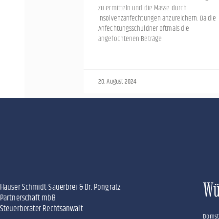
zu ermitteln und die Masse durch
Insolvenzanfechtungen anzureichern. Da die
Anfechtungsschuldner oftmals die
angefochtenen Beträge
20. August 2024
Wü
Hauser Schmidt-Sauerbrei & Dr. Pongratz
Partnerschaft mbB
Steuerberater Rechtsanwalt
Domst