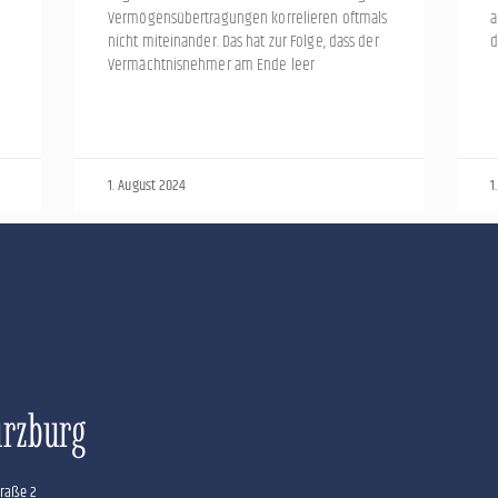
Vermögensübertragungen korrelieren oftmals
a
nicht miteinander. Das hat zur Folge, dass der
d
Vermächtnisnehmer am Ende leer
1. August 2024
1
rzburg
raße 2