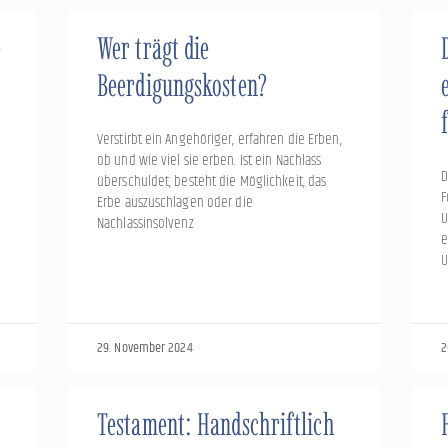
e
Wer trägt die
Beerdigungskosten?
Verstirbt ein Angehöriger, erfahren die Erben,
ob und wie viel sie erben. Ist ein Nachlass
D
überschuldet, besteht die Möglichkeit, das
F
Erbe auszuschlagen oder die
U
Nachlassinsolvenz
e
U
29. November 2024
2
Testament: Handschriftlich