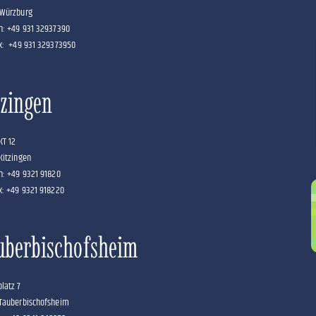
 Würzburg
n: +49 931 32937390
x: +49 931 329373950
tzingen
KT 12
Kitzingen
n: +49 9321 91820
x: +49 9321 918220
uberbischofsheim
latz 7
Tauberbischofsheim