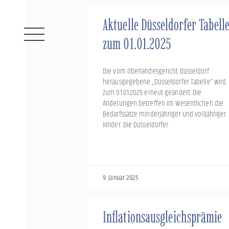
Zum
Inhalt
Aktuelle Düsseldorfer Tabell
springen
zum 01.01.2025
Die vom Oberlandesgericht Düsseldorf
herausgegebene „Düsseldorfer Tabelle“ wird
zum 01.01.2025 erneut geändert. Die
Änderungen betreffen im Wesentlichen die
Bedarfssätze minderjähriger und volljähriger
Kinder. Die Düsseldorfer
9. Januar 2025
Inflationsausgleichsprämie