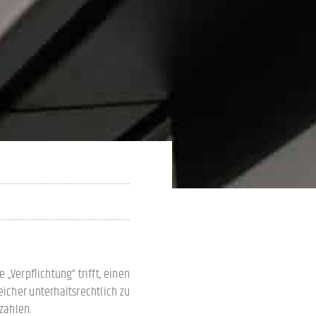
„Verpflichtung“ trifft, einen
icher unterhaltsrechtlich zu
zahlen.