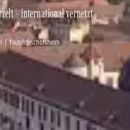
zelt - international vernetzt
n | Tauberbischofsheim