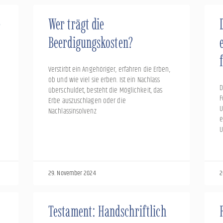
e
Wer trägt die
Beerdigungskosten?
Verstirbt ein Angehöriger, erfahren die Erben,
ob und wie viel sie erben. Ist ein Nachlass
D
überschuldet, besteht die Möglichkeit, das
F
Erbe auszuschlagen oder die
U
Nachlassinsolvenz
e
U
29. November 2024
2
Testament: Handschriftlich