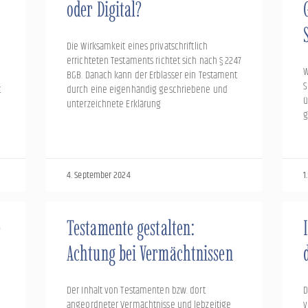
oder Digital?
Die Wirksamkeit eines privatschriftlich
errichteten Testaments richtet sich nach § 2247
W
BGB. Danach kann der Erblasser ein Testament
S
t
durch eine eigenhändig geschriebene und
ü
unterzeichnete Erklärung
g
4. September 2024
1
e
Testamente gestalten:
Achtung bei Vermächtnissen
Der Inhalt von Testamenten bzw. dort
D
angeordneter Vermächtnisse und lebzeitige
v