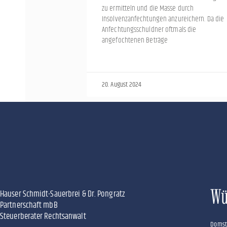
zu ermitteln und die Masse durch
Insolvenzanfechtungen anzureichern. Da die
Anfechtungsschuldner oftmals die
angefochtenen Beträge
20. August 2024
Wü
Hauser Schmidt-Sauerbrei & Dr. Pongratz
Partnerschaft mbB
Steuerberater Rechtsanwalt
Domst