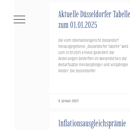
Zum
Inhalt
Aktuelle Düsseldorfer Tabell
springen
zum 01.01.2025
Die vom Oberlandesgericht Düsseldorf
herausgegebene „Düsseldorfer Tabelle“ wird
zum 01.01.2025 erneut geändert. Die
Änderungen betreffen im Wesentlichen die
Bedarfssätze minderjähriger und volljähriger
Kinder. Die Düsseldorfer
9. Januar 2025
Inflationsausgleichsprämie