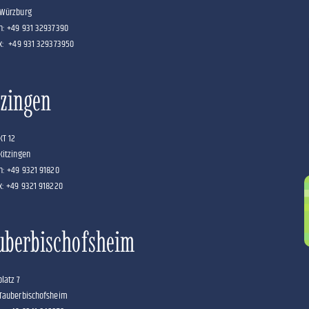
 Würzburg
n: +49 931 32937390
x: +49 931 329373950
tzingen
KT 12
Kitzingen
n: +49 9321 91820
x: +49 9321 918220
uberbischofsheim
latz 7
Tauberbischofsheim