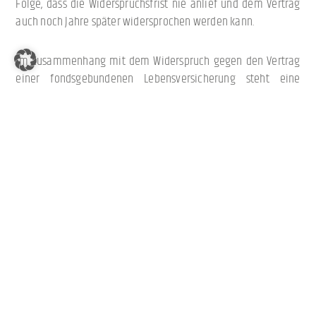
Folge, dass die Widerspruchsfrist nie anlief und dem Vertrag
auch noch Jahre später widersprochen werden kann.
Im Zusammenhang mit dem Widerspruch gegen den Vertrag
einer fondsgebundenen Lebensversicherung steht eine
aktuelle Entscheidung des BGH (Urt. v. 11.11.2015, Az: IV ZR 513/14).
Dieser Entscheidung lag folgender Sachverhalt zugrunde:
Der Kläger schloss zum 01.09.1999 eine fondgebundene
Lebensversicherung ab. Das bestehende Widerspruchsrecht
wurde in den Vertragsunterlagen zwar erwähnt, jedoch nicht
drucktechnisch hervorgehoben, wie vom Gesetzgeber
verlangt. Im Jahr 2013 erklärte der Kläger den Widerspruch. Der
Beklagte verstand den Widerspruch jedoch als Kündigung und
zahlte unter Berücksichtigung der Fondsanteile aus dem
Fondsdeckungskapital und der Fondsanteile aus dem
Überschussguthaben einen Einmalbetrag aus. Der Kläger
verlangte mit seiner Klage die Rückzahlung sämtlicher auf