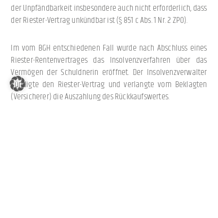
der Unpfändbarkeit insbesondere auch nicht erforderlich, dass
der Riester-Vertrag unkündbar ist (§ 851 c Abs. 1 Nr. 2 ZPO).
Im vom BGH entschiedenen Fall wurde nach Abschluss eines
Riester-Rentenvertrages das Insolvenzverfahren über das
Vermögen der Schuldnerin eröffnet. Der Insolvenzverwalter
kündigte den Riester-Vertrag und verlangte vom Beklagten
(Versicherer) die Auszahlung des Rückkaufswertes.
Der BGH hat vorliegend entschieden, dass das angesparte
Guthaben unpfändbar ist, soweit die vom Schuldner
erbrachten Altersvorsorgebeiträge tatsächlich gefördert
werden und den Höchstbetrag nicht übersteigen. Die
Pfändbarkeit richte sich nach § 851 Abs. 1 ZPO iVm. § 97 Satz 1
EStG. Da diese Ansprüche kraft gesetzlicher Anordnung nicht
übertragbar seien, seien sie auch nicht pfändbar, so der BGH.