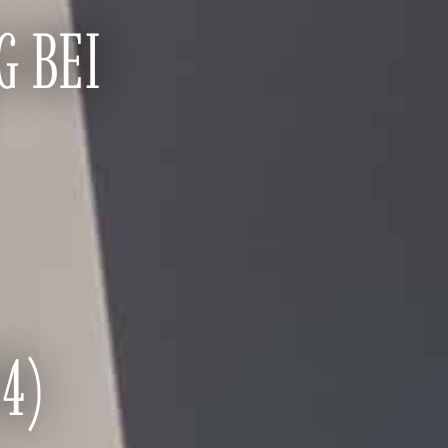
 BEI
4)