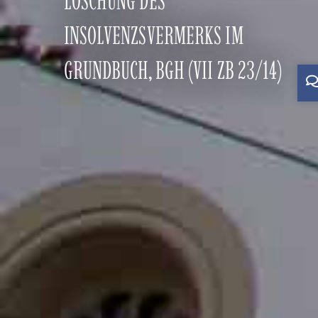
LÖSCHUNG DES
INSOLVENZSVERMERKS IM
GRUNDBUCH, BGH (VII ZB 23/14)