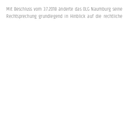
Mit Beschluss vom 3.7.2018 änderte das OLG Naumburg seine
Rechtsprechung grundlegend in Hinblick auf die rechtliche
Auswirkung der Löschung eines Insolvenzvermerks im Grund-
buch.
Der Senat schloss sich insoweit der Rechtsprechung des VII.
Zivilsenats des BGH (VII ZB 23/14) an:
Ergibt sich aus einem Grundbuchauszug, dass ein
Insolvenzvermerk gelöscht sei, könne daraus der Schluss
gezogen werden, dass das Grundstück nicht mehr dem
Insolvenzbeschlag unterliege.
Dies ergibt sich bereits daraus, dass die Löschung des
Insolvenzvermerks entweder auf Ersu-chen des
Insolvenzgerichts oder auf Antrag des Insolvenzverwalters