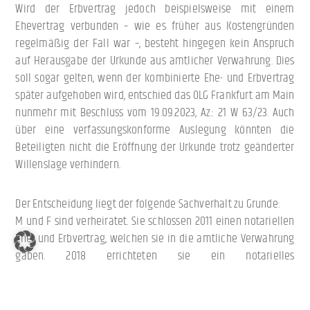
Wird der Erbvertrag jedoch beispielsweise mit einem
Ehevertrag verbunden – wie es früher aus Kostengründen
regelmäßig der Fall war –, besteht hingegen kein Anspruch
auf Herausgabe der Urkunde aus amtlicher Verwahrung. Dies
soll sogar gelten, wenn der kombinierte Ehe- und Erbvertrag
später aufgehoben wird, entschied das OLG Frankfurt am Main
nunmehr mit Beschluss vom 19.09.2023, Az.: 21 W 63/23. Auch
über eine verfassungskonforme Auslegung könnten die
Beteiligten nicht die Eröffnung der Urkunde trotz geänderter
Willenslage verhindern.
Der Entscheidung liegt der folgende Sachverhalt zu Grunde:
M und F sind verheiratet. Sie schlossen 2011 einen notariellen
Ehe- und Erbvertrag, welchen sie in die amtliche Verwahrung
gaben. 2018 errichteten sie ein notarielles
Ehegattentestament, in dem sie u.a. den zuvor beurkundeten
Erbvertrag widerriefen. An den Erklärungen zum Ehevertrag
sollte sich dagegen nichts ändern. Auch diese Urkunde gaben