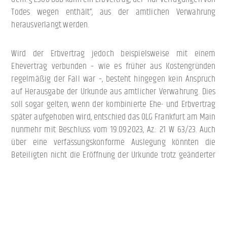
Todes wegen enthält”, aus der amtlichen Verwahrung
herausverlangt werden.
Wird der Erbvertrag jedoch beispielsweise mit einem
Ehevertrag verbunden – wie es früher aus Kostengründen
regelmäßig der Fall war –, besteht hingegen kein Anspruch
auf Herausgabe der Urkunde aus amtlicher Verwahrung. Dies
soll sogar gelten, wenn der kombinierte Ehe- und Erbvertrag
später aufgehoben wird, entschied das OLG Frankfurt am Main
nunmehr mit Beschluss vom 19.09.2023, Az.: 21 W 63/23. Auch
über eine verfassungskonforme Auslegung könnten die
Beteiligten nicht die Eröffnung der Urkunde trotz geänderter
Willenslage verhindern.
Der Entscheidung liegt der folgende Sachverhalt zu Grunde:
M und F sind verheiratet. Sie schlossen 2011 einen notariellen
Ehe- und Erbvertrag, welchen sie in die amtliche Verwahrung