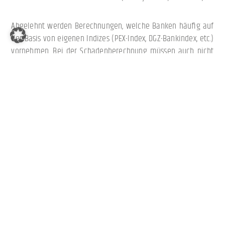
Abgelehnt werden Berechnungen, welche Banken häufig auf
der Basis von eigenen Indizes (PEX-Index, DGZ-Bankindex, etc.)
vornehmen. Bei der Schadenberechnung müssen auch nicht
die für Banken günstigen SWAP-Sätze zugrunde gelegt werden.
In seiner Entscheidung fasst das Landgericht Stuttgart die
bisherigen Vorgehen des Bundesgerichtshofs treffend
zusammen und stellt die anlegerfreundliche Rechtsprechung
des BGH zur Berechnung der Vorfälligkeitsentschädigung
nochmals klar.
Ähnliche Artikel aus dieser Kategorie