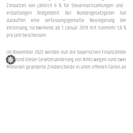
Zinssatzes von jährlich 6 % für Steuernachzahlungen und -
erstattungen festgestellt. Der Bundesgesetzgeber hat
daraufhin eine verfassungsgemäße Neuregelung der
Verzinsung, rückwirkend ab 1. Januar 2019 mit nunmehr 1,8 %
pro Jahr beschlossen.
Im November 2022 werden nun die bayerischen Finanzämter
aufgrund dieser Gesetzesänderung von Amts wegen rund zwei
Millionen geänderte Zinsbescheide in allen offenen Fällen an
die betroffenen übermitteln. Hierfür ist somit kein Antrag
erforderlich. Haben Steuerbürgerinnen und -bürger bereits
einen Bescheid mit einer Steuererstattung und einer
Zinsfestsetzung unter Anwendung der ursprünglichen 6 %
jährlichem Zins erhalten, besteht insoweit in der Regel ein
Vertrauensschutz und es ist keine teilweise Rückzahlung des
Zinses notwendig. Nur wenn der Zins bislang noch nicht
festgesetzt wurde, erfolgt dies nun mit dem neuen Zinssatz