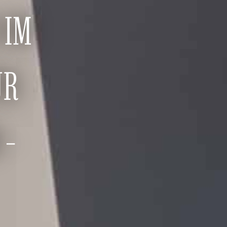
 IM
ÜR
 -