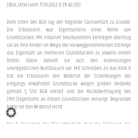
(BGH, Urteil vom 11.10.2022, X ZR 42/20).
Dem Urteil des BGH lag der folgende Sachverhalt zu Grunde:
Die Erblasserin war Eigentümerin einer Reihe von
Grundstücken. Mit notariell beurkundeten Verträgen übertrug
sie an ihre Kinder im Wege der vorweggenommenen Erbfolge
das Eigentum an mehreren Grundstücken zu jeweils einem
Drittel. Dabei behielt sie sich den lebenslangen
unentgeltlichen Nießbrauch vor. Mit Schreiben an das Kind K
hat die Erblasserin den Widerruf der Schenkungen der
eingangs erwähnten Grundstücke wegen groben Undanks
gemäß § 530 BGB erklärt und die Rückübertragung des
(Mit-)Eigentums an diesen Grundstücken verlangt. Begründet
hatte sie den Widerruf nicht.
Der X. Zivilsenat des BGH entschied, dass die Erklärung des
Widerrufs der Schenkungen
nicht
wegen Fehlens einer