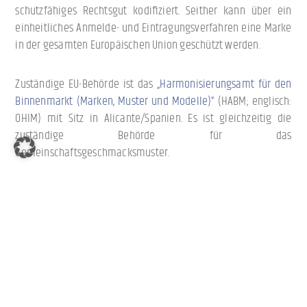
schutzfähiges Rechtsgut kodifiziert. Seither kann über ein
einheitliches Anmelde- und Eintragungsverfahren eine Marke
in der gesamten Europäischen Union geschützt werden.
Zuständige EU-Behörde ist das
„Harmonisierungsamt für den
Binnenmarkt (Marken, Muster und Modelle)”
(HABM; englisch:
OHIM) mit Sitz in Alicante/Spanien. Es ist gleichzeitig die
zuständige Behörde für das
Gemeinschaftsgeschmacksmuster.
Anmeldefähig ist eine Marke für aktuell 45 verschiedene
Klassen an Waren und Dienstleistungen, von Filtermaterialien
bis zu Dienstleistungen im Bereich Lebensrettung. Die
Anmeldungskosten einer Marke richten sich nach der Anzahl
der Klassen im Waren- und Dienstleistungsverzeichnis: Die
Anmeldegebühr für bis zu drei Waren- und
Dienstleistungsklassen beträgt 1.050 Euro (bei Online-