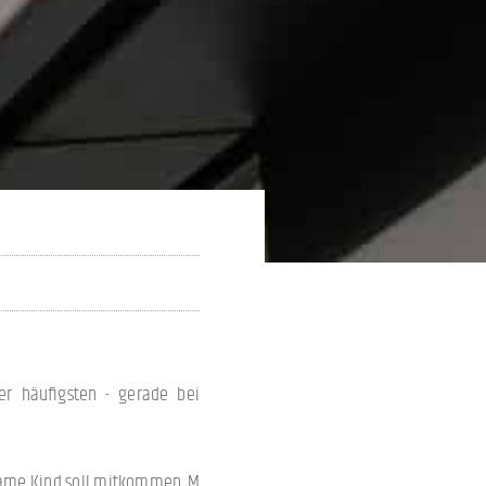
r häufigsten - gerade bei
same Kind soll mitkommen. M