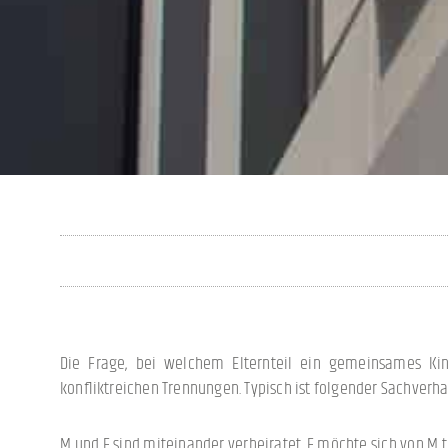
Die Frage, bei welchem Elternteil ein gemeinsames Ki
konfliktreichen Trennungen. Typisch ist folgender Sachverha
M und F sind miteinander verheiratet. F möchte sich von