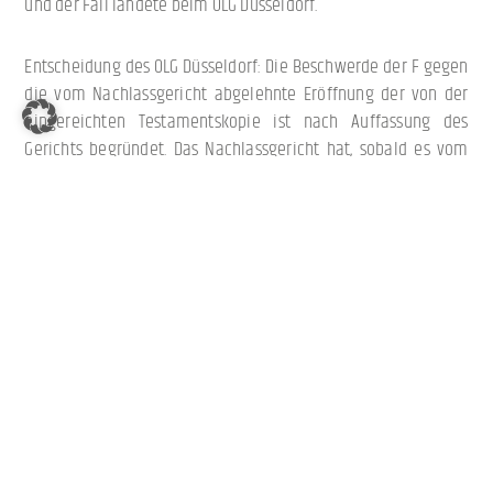
und der Fall landete beim OLG Düsseldorf.
Entscheidung des OLG Düsseldorf: Die Beschwerde der F gegen
die vom Nachlassgericht abgelehnte Eröffnung der von der
eingereichten Testamentskopie ist nach Auffassung des
Gerichts begründet. Das Nachlassgericht hat, sobald es vom
Tod des Erblassers Kenntnis erlangt, eine in seiner Verwahrung
befindliche Verfügung von Todes wegen zu eröffnen. Die sich
vorliegend stellende Frage, ob auch die Kopie eines
Testaments zu eröffnen ist, wird dabei nicht einheitlich
beantwortet.
Teilweise wird hierzu in der Rechtsprechung und Literatur die
Auffassung vertreten, dass einfache Abschriften oder Kopien
einer letztwilligen Verfügung nicht zu eröffnen sind. Zur
Begründung wird angeführt, dass bei einer einfachen
Abschrift einer letztwilligen Verfügung oder einer Kopie keine
hinreichende Gewähr einer vollständigen und unverfälschten