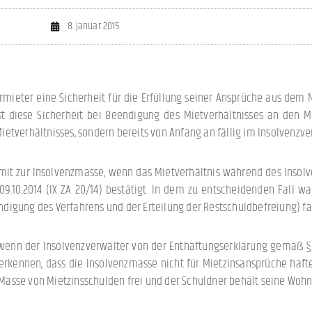
8. Januar 2015
ermieter eine Sicherheit für die Erfüllung seiner Ansprüche aus dem M
t diese Sicherheit bei Beendigung des Mietverhältnisses an den Mi
etverhältnisses, sondern bereits von Anfang an fällig im Insolvenzve
it zur Insolvenzmasse, wenn das Mietverhältnis während des Insolv
9.10.2014 (IX ZA 20/14) bestätigt. In dem zu entscheidenden Fall 
digung des Verfahrens und der Erteilung der Restschuldbefreiung) fä
 wenn der Insolvenzverwalter von der Enthaftungserklärung gemäß § 1
 erkennen, dass die Insolvenzmasse nicht für Mietzinsansprüche hafte
e Masse von Mietzinsschulden frei und der Schuldner behält seine Woh