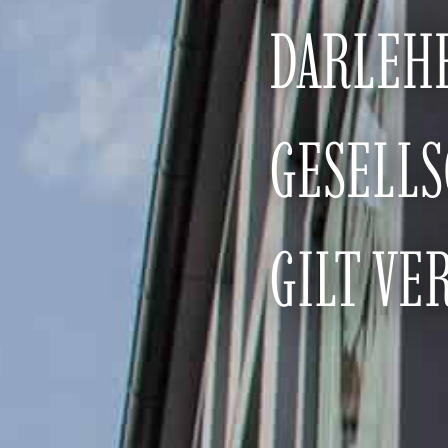
DARLEH
GESELL
GILT VE