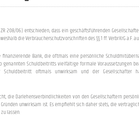
I ZR 208/06) entschieden, dass ein geschäftsführenden Gesellschafte
, weshalb die Verbraucherschutzvorschriften des §§ 1 ff. VerbrKrG a.F.
ie finanzierende Bank, die oftmals eine persönliche Schuldmitübern
so genannten Schuldbeitritts vielfältige formale Voraussetzungen b
 Schuldbeitritt oftmals unwirksam und der Gesellschafter h
ht, die Darlehensverbindlichkeiten von den Gesellschaftern persön
 Gründen unwirksam ist. Es empfiehlt sich daher stets, die vertragli
zu lassen.