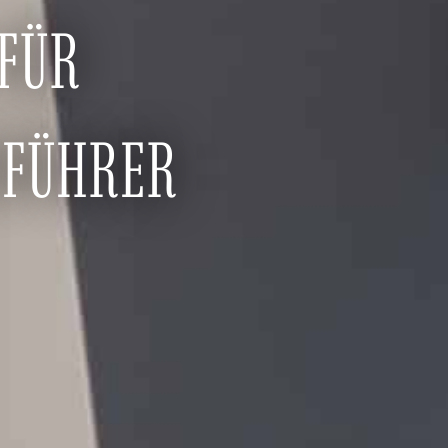
FÜR
SFÜHRER