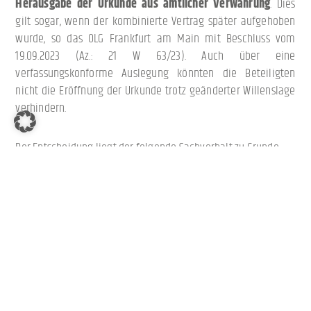
Herausgabe der Urkunde aus amtlicher Verwahrung
. Dies
gilt sogar, wenn der kombinierte Vertrag später aufgehoben
wurde, so das OLG Frankfurt am Main mit Beschluss vom
19.09.2023 (Az.: 21 W 63/23). Auch über eine
verfassungskonforme Auslegung könnten die Beteiligten
nicht die Eröffnung der Urkunde trotz geänderter Willenslage
verhindern.
Der Entscheidung liegt der folgende Sachverhalt zu Grunde:
Eheleute schlossen 2011 einen notariellen Ehe- und Erbvertrag,
welchen sie in die amtliche Verwahrung gaben. 2018
errichteten sie ein notarielles Ehegatten-Testament, in dem
sie u.a. den zuvor beurkundeten (und verwahrten) Erbvertrag
widerriefen. An den Erklärungen zum Ehevertrag sollte sich
dagegen nichts ändern. Auch diese Urkunde gaben sie in
amtliche Verwahrung.
Später hoben sie mit notarieller Urkunde im Jahr 2022 den