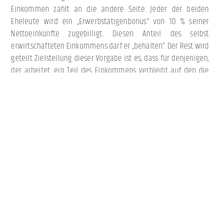
Einkommen zahlt an die andere Seite. Jeder der beiden
Eheleute wird ein „Erwerbstätigenbonus” von 10 % seiner
Nettoeinkünfte zugebilligt. Diesen Anteil des selbst
erwirtschafteten Einkommens darf er „behalten”. Der Rest wird
geteilt Zielstellung dieser Vorgabe ist es, dass für denjenigen,
der arbeitet, ein Teil des Einkommens verbleibt auf den die
andere Seite keinen Anspruch hat.
Werden Unterhaltsansprüche geltend gemacht, die oberhalb
bestimmter Regelgrenzen liegen (Gesamtsumme aus
Einkünften oberhalb 3.000,00 EUR bis 5.100,00 EUR - je nach
lokaler Rechtsprechung) wird der Unterhaltsbetrag nicht mehr
durch den Vergleich der Einkünfte und die
Differenzverrechnung (sog. „Quotenunterhalt”) berechnet,
sondern durch „konkrete Unterhaltsbemessung”. Letztlich teilt
der Unterhaltsberechtigte im Einzelnen mit, welche
Leistungen er nach seinem Lebensstandard in der