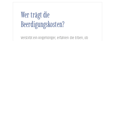
Wer trägt die
Beerdigungskosten?
Verstirbt ein Angehöriger, erfahren die Erben, ob
und wie viel sie erben. Ist ein Nachlass überschuldet,
besteht die Möglichkeit, das Erbe auszuschlagen
oder die Nachlassinsolvenz ...
29. November 2024
Rückforderung eines Geschenks
durch Sozialhilfeträger