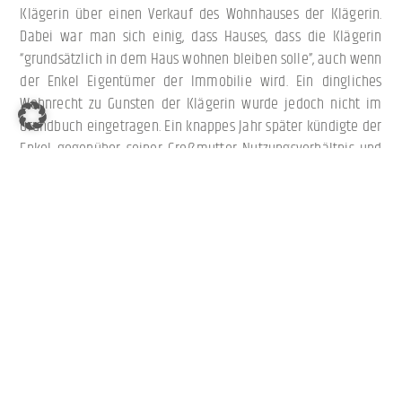
Klägerin über einen Verkauf des Wohnhauses der Klägerin.
Dabei war man sich einig, dass Hauses, dass die Klägerin
“grundsätzlich in dem Haus wohnen bleiben solle”, auch wenn
der Enkel Eigentümer der Immobilie wird. Ein dingliches
Wohnrecht zu Gunsten der Klägerin wurde jedoch nicht im
Grundbuch eingetragen. Ein knappes Jahr später kündigte der
Enkel gegenüber seiner Großmutter Nutzungsverhältnis und
verkaufte das Haus an Dritte.
Die Klägerin verklagte den Enkel daraufhin auf Feststellung,
dass ihr ein lebenslanges, unentgeltliches Wohnrecht zustehe,
woraufhin das Gericht den Enkel entsprechend verurteilte.
Hiergegen legte der Enkel Berufung ein, unterlag jedoch auch
hier. Nach Auffassung des Landgerichts Osnabrück hat die
Großmutter einen Anspruch auf Feststellung, dass ihr
gegenüber dem Enkel ein schuldrechtliches Wohnrecht
zustehe. Dies gelte trotz des Weiterverkaufs der Immobilie.